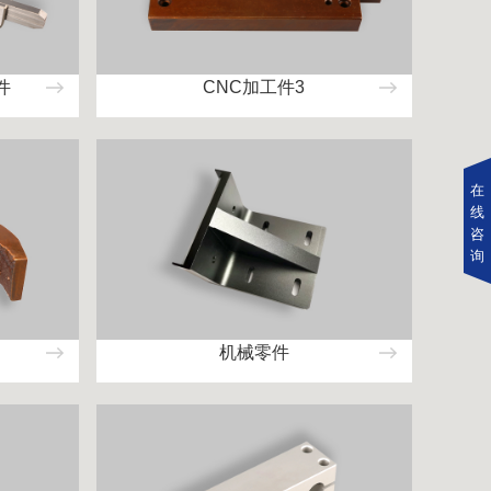
件
CNC加工件3
在
线
咨
询
机械零件