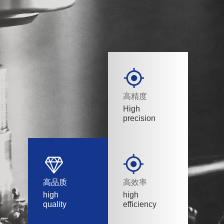
高精度
High
precision
高品质
高效率
high
high
quality
efficiency