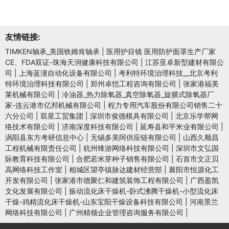
友情链接:
TIMKEN轴承_美国铁姆肯轴承
|
医用护目镜 医用防护面罩生产厂家
CE、FDA双证-珠海天润健康科技有限公司
|
江苏亚卓新型建材有限公
司
|
上海蓝潼自动化设备有限公司
|
考利特环境治理科技__北京考利
特环境治理科技有限公司
|
郑州卓恺工程咨询有限公司
|
张家港福美
莱机械有限公司
|
冷油器_热力除氧器_真空除氧器_旋膜式除氧器厂
家-连云港市亿邦机械有限公司
|
程力专用汽车股份有限公司销售二十
六分公司
|
双星工贸集团
|
深圳市俊德模具有限公司
|
北京乐学帮网
络技术有限公司
|
济南深度科技有限公司
|
延寿县和平米业有限公司
|
涡阳县东方考研信息中心
|
无锡多美阿供应链有限公司
|
山西久顺昌
工程机械有限责任公司
|
杭州锋游网络科技有限公司
|
深圳市文弘国
际教育科技有限公司
|
合肥若米芽种子销售有限公司
|
石首市文正贝
高网络科技工作室
|
相城区望亭镇脉达建材经营部
|
襄阳市恒源化工
开发有限公司
|
张家港市德聚仁和建筑装饰工程有限公司
|
广西盈凯
文化发展有限公司
|
振动流化床干燥机-卧式沸腾干燥机-小型流化床
干燥-鸡精流化床干燥机-山东宝阳干燥设备科技有限公司
|
河南景兰
网络科技有限公司
|
广州精领企业管理咨询服务有限公司
|